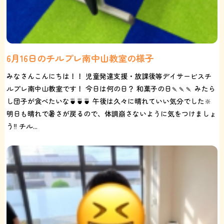
6月16日のチルプレ南中山教室の様子
みなさんこんにちは！！ 児童発達支援・放課後等デイサービスチ
ルプレ南中山教室です！ 今日は何の日？ 和菓子の日🍡🍡🍡 みたら
し団子が食べたいな🍵🍵🍵 午後は久々に晴れていい気分でした🔆
明日も晴れで暑さが戻るので、体調崩さないように気をつけましょ
う‼️ チル...