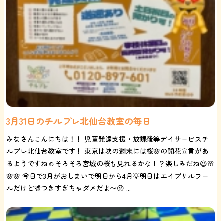
3月31日のチルプレ北仙台教室の毎日
みなさんこんにちは！！ 児童発達支援・放課後等デイサービスチ
ルプレ北仙台教室です！ 東京は次の週末には桜🌸の開花宣言があ
るようですね☺️そろそろ宮城の桜も見れるかな！？楽しみだね😆🌸
🌸🌸 今日で3月がおしまいで明日から4月💡明日はエイプリルフー
ルだけど嘘つきすぎちゃダメだよ〜😜 ...