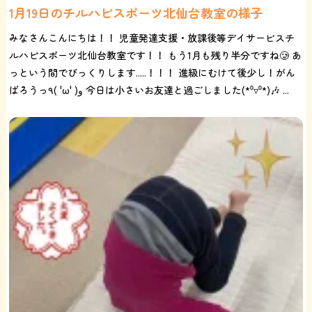
1月19日のチルハピスポーツ北仙台教室の様子
みなさんこんにちは！！ 児童発達支援・放課後等デイサービスチ
ルハピスポーツ北仙台教室です！！ もう1月も残り半分ですね🥲 あ
っという間でびっくりします.....！！！ 進級にむけて後少し！がん
ばろうっ٩( 'ω' )و 今日は小さいお友達と過ごしました(*⁰▿⁰*)🎶 ...