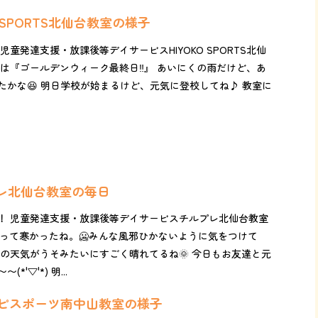
O SPORTS北仙台教室の様子
児童発達支援・放課後等デイサービスHIYOKO SPORTS北仙
日は『ゴールデンウィーク最終日‼️』 あいにくの雨だけど、あ
たかな😆 明日学校が始まるけど、元気に登校してね♪ 教室に
プレ北仙台教室の毎日
！ 児童発達支援・放課後等デイサービスチルプレ北仙台教室
降って寒かったね。🥶みんな風邪ひかないように気をつけて
日の天気がうそみたいにすごく晴れてるね🌞 今日もお友達と元
'▽'*) 明...
ルハピスポーツ南中山教室の様子