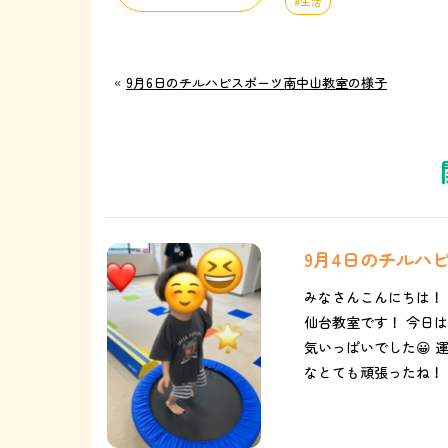
生活
«
9月6日のチルハピスポーツ南中山教室の様子
9月4日のチルハ
みなさんこんにちは！
仙台教室です！ 今日
気いっぱいでした😀
なとても頑張ったね！ 記