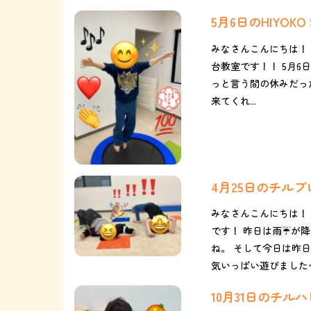
5月6日のHIYOK
みなさんこんにちは！ 
台教室です！！ 5月6
っと言う間の休みだっ
来てくれ...
4月25日のチル
みなさんこんにちは！
です！ 昨日は雨☔が
ね。 そして今日は昨
気いっぱい遊びました〜〜(*
10月31日のチ