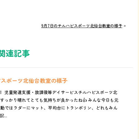
9月7日のチルハピスポーツ北仙台教室の様子
»
関連記事
ピスポーツ北仙台教室の様子
！ 児童発達支援・放課後等デイサービスチルハピスポーツ北
はすっかり晴れてとても気持ちが良かったね👍 みんな今日も元
 運動ではラダーにマット、平均台にトランポリン、どれもみん
...