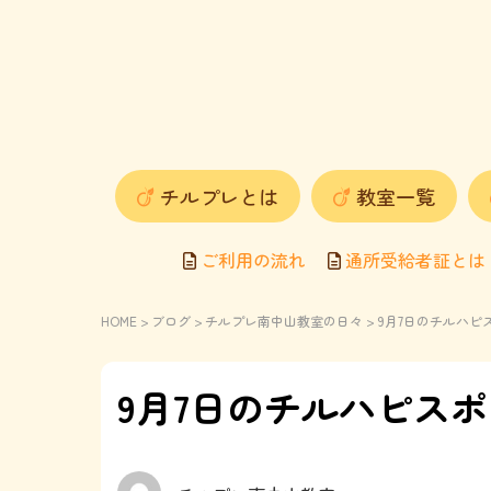
チルプレとは
教室一覧
ご利用の流れ
通所受給者証とは
HOME
>
ブログ
>
チルプレ南中山教室の日々
> 9月7日のチルハ
9月7日のチルハピス