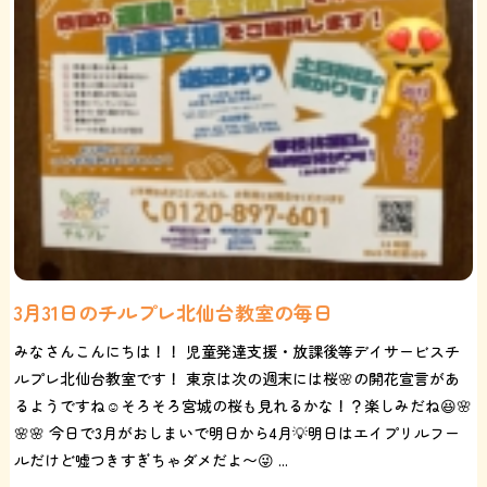
3月31日のチルプレ北仙台教室の毎日
みなさんこんにちは！！ 児童発達支援・放課後等デイサービスチ
ルプレ北仙台教室です！ 東京は次の週末には桜🌸の開花宣言があ
るようですね☺️そろそろ宮城の桜も見れるかな！？楽しみだね😆🌸
🌸🌸 今日で3月がおしまいで明日から4月💡明日はエイプリルフー
ルだけど嘘つきすぎちゃダメだよ〜😜 ...