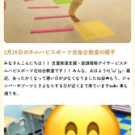
2月28日のチルハピスポーツ北仙台教室の様子
みなさんこんにちは！！ 児童発達支援・放課後等デイサービスチ
ルハピスポーツ北仙台教室です！！ みんな、おはよう٩( 'ω' )و✨ 最
近、あったかくなって寒い日が少なくなりましたね😁☘️もう、ジャ
ンパーやブーツとさよならする日が近くまで来ています👟🌬️ 車も
通りを...