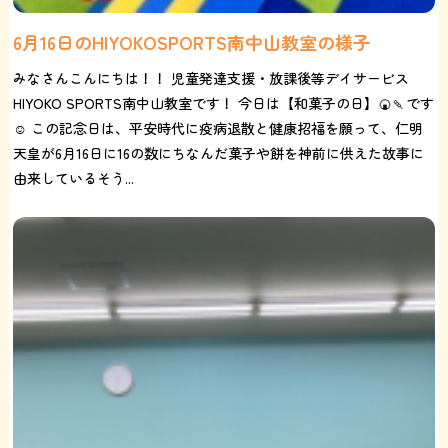
6月16日のHIYOKOSPORTS南中山教室の様子
みなさんこんにちは！！ 児童発達支援・放課後等デイサービス
HIYOKO SPORTS南中山教室です！ 今日は【和菓子の日】🍘🍡です
☺️ この記念日は、平安時代に疫病退散と健康招福を願って、仁明
天皇が6月16日に16の数にちなんだ菓子や餅を神前に供えた故事に
由来しているそう...