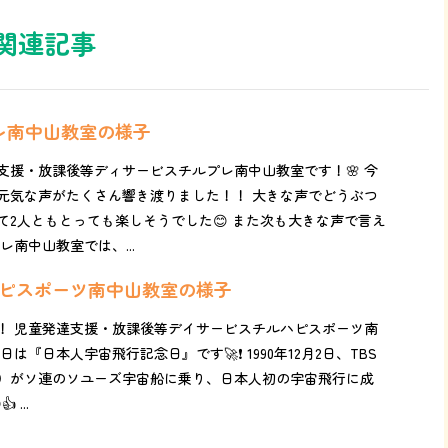
関連記事
プレ南中山教室の様子
支援・放課後等ディサービスチルプレ南中山教室です！🌸 今
元気な声がたくさん響き渡りました！！ 大きな声でどうぶつ
て2人ともとっても楽しそうでした😊 また次も大きな声で言え
レ南中山教室では、...
ハピスポーツ南中山教室の様子
！ 児童発達支援・放課後等デイサービスチルハピスポーツ南
日本人宇宙飛行記念日』です🚀❗️ 1990年12月2日、TBS
）がソ連のソユーズ宇宙船に乗り、日本人初の宇宙飛行に成
 ...