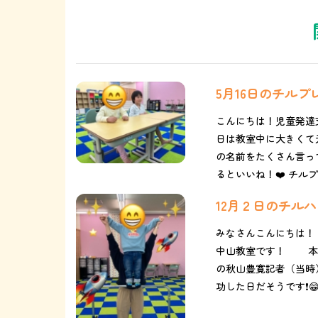
5月16日のチル
こんにちは！児童発達
日は教室中に大きくて
の名前をたくさん言っ
るといいね！❤️ チルプ
12月２日のチル
みなさんこんにちは！
中山教室です！ 本日は『
の秋山豊寛記者（当時
功した日だそうです❗️😁👍