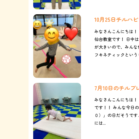
10月25日チル
みなさんこんにちは！
仙台教室です！ 日中は
が大きいので、みんな
フキネティックというも
7月10日のチル
みなさんこんにちは！
です！！ みんな今日の
０）」の日だそうですよ
には...