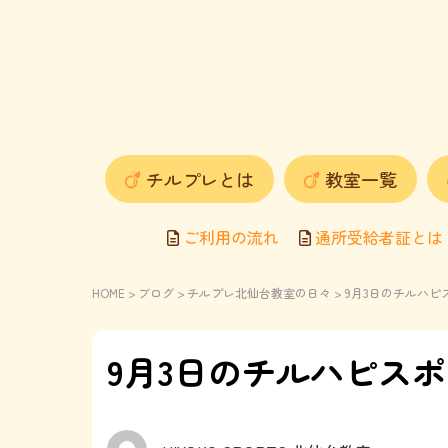
チルプレとは
教室一覧
ご利用の流れ
通所受給者証とは
HOME
>
ブログ
>
チルプレ北仙台教室の日々
> 9月3日のチルハ
9月3日のチルハピス