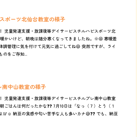
ハピスポーツ北仙台教室の様子
！ 児童発達支援・放課後等デイサービスチルハピスポーツ北
暖かいけど、朝晩は随分寒くなってきましたね。🌞😨 寒暖差
体調管理に気を付けて元気に過ごしてね😄 突然ですが、ライ
のをご存知...
プレ南中山教室の様子
！ 児童発達支援・放課後等デイサービスチルプレ南中山教室
朝ごはんは何だったかな❓❓ 7月10日は「なっ（７）とう（１
🥢☺️ 納豆の食感や匂い苦手な人も多いカナ😅❓❓ でも、納豆