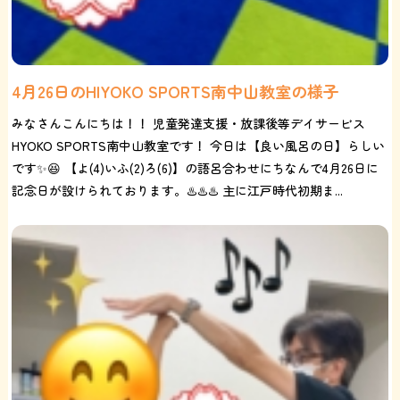
4月26日のHIYOKO SPORTS南中山教室の様子
みなさんこんにちは！！ 児童発達支援・放課後等デイサービス
HYOKO SPORTS南中山教室です！ 今日は【良い風呂の日】らしい
です✨😆 【よ(4)いふ(2)ろ(6)】の語呂合わせにちなんで4月26日に
記念日が設けられております。♨️♨️♨️ 主に江戸時代初期ま...