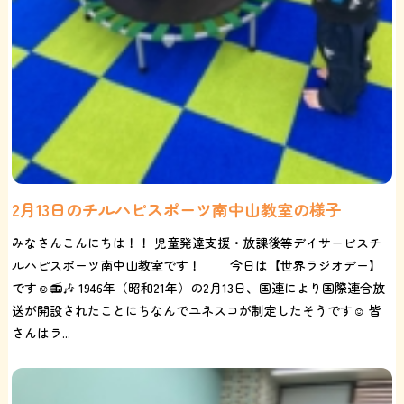
2月13日のチルハピスポーツ南中山教室の様子
みなさんこんにちは！！ 児童発達支援・放課後等デイサービスチ
ルハピスポーツ南中山教室です！ 今日は【世界ラジオデー】
です☺️📻🎶 1946年（昭和21年）の2月13日、国連により国際連合放
送が開設されたことにちなんでユネスコが制定したそうです☺️ 皆
さんはラ...