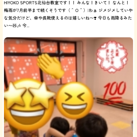
HIYOKO SPORTS北仙台教室です！！ みんな！きいて！ なんと！
梅雨が7月前半まで続くそうです（＾Ｏ＾）❕わぁ ジメジメしていや
な気分だけど、傘や長靴使えるのは嬉しいね〜❣️ 今日も雨降るみた
い〜🧸🎶 今...