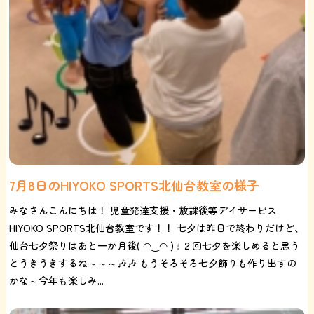
7月8日のHIYOKO SPORTS北仙台教室の様子
みなさんこんにちは！ 児童発達支援・放課後等デイサービス
HIYOKO SPORTS北仙台教室です！！ 七夕は昨日で終わりだけど、
仙台七夕祭りはあと一か月後( ◠‿◠ ) ❕ ２回七夕を楽しめると思う
とうきうきするね～～～🎶🎶 もうそろそろ七夕飾りも作り出すの
かな～今年も楽しみ...