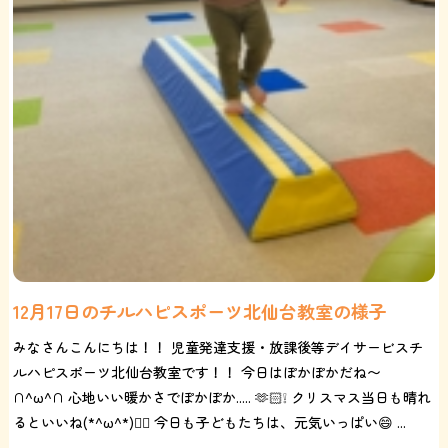
12月17日のチルハピスポーツ北仙台教室の様子
みなさんこんにちは！！ 児童発達支援・放課後等デイサービスチ
ルハピスポーツ北仙台教室です！！ 今日はぽかぽかだね〜
∩^ω^∩ 心地いい暖かさでぽかぽか..... 🫶🏻❕ クリスマス当日も晴れ
るといいね(*^ω^*)❤️‍🔥 今日も子どもたちは、元気いっぱい😄 ...