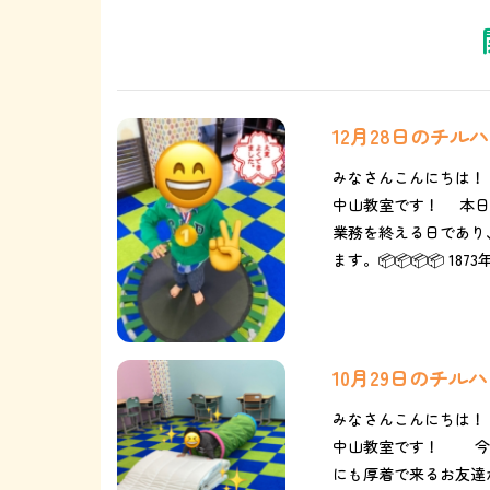
12月28日のチ
みなさんこんにちは！
中山教室です！ 本日は
業務を終える日であり
ます。📦📦📦📦 1873
10月29日のチ
みなさんこんにちは！
中山教室です！ 今日
にも厚着で来るお友達が