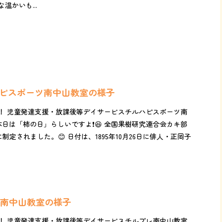
温かいも...
ルハピスポーツ南中山教室の様子
！ 児童発達支援・放課後等デイサービスチルハピスポーツ南
は「柿の日」らしいですよ❗️😆 全国果樹研究連合会カキ部
)に制定されました。😊 日付は、1895年10月26日に俳人・正岡子
レ南中山教室の様子
！ 児童発達支援・放課後等デイサービスチルプレ南中山教室