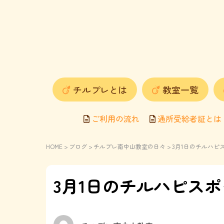
チルプレとは
教室一覧
ご利用の流れ
通所受給者証とは
HOME
>
ブログ
>
チルプレ南中山教室の日々
> 3月1日のチルハ
3月1日のチルハピス