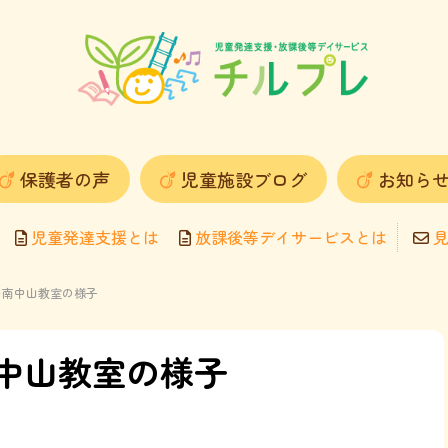
保護者の声
児童施設ブログ
お知ら
児童発達支援とは
放課後等デイサービスとは
見
プレ南中山教室の様子
南中山教室の様子