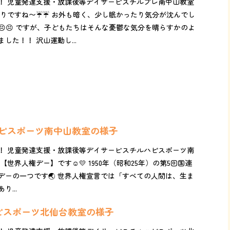
！ 児童発達支援・放課後等デイサービスチルプレ南中山教室
りですね〜☔️☔️ お外も暗く、少し眠かったり気分が沈んでし
😣 ですが、子どもたちはそんな憂鬱な気分を晴らすかのよ
した！！ 沢山運動し...
ルハピスポーツ南中山教室の様子
！ 児童発達支援・放課後等デイサービスチルハピスポーツ南
世界人権デー】です☺️💛 1950年（昭和25年）の第5回国連
デーの一つです🌏 世界人権宣言では「すべての人間は、生ま
...
ハピスポーツ北仙台教室の様子