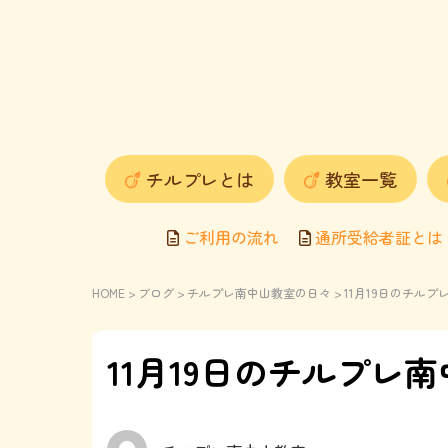
チルプレとは
教室一覧
ご利用の流れ
通所受給者証とは
HOME
>
ブログ
>
チルプレ南中山教室の日々
> 11月19日のチル
11月19日のチルプレ