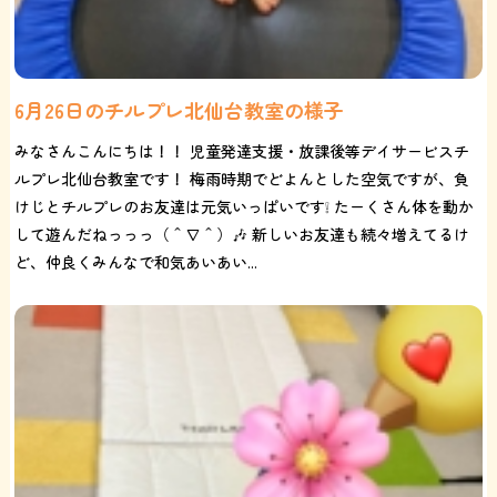
6月26日のチルプレ北仙台教室の様子
みなさんこんにちは！！ 児童発達支援・放課後等デイサービスチ
ルプレ北仙台教室です！ 梅雨時期でどよんとした空気ですが、負
けじとチルプレのお友達は元気いっぱいです❕ たーくさん体を動か
して遊んだねっっっ（＾∇＾）🎶 新しいお友達も続々増えてるけ
ど、仲良くみんなで和気あいあい...