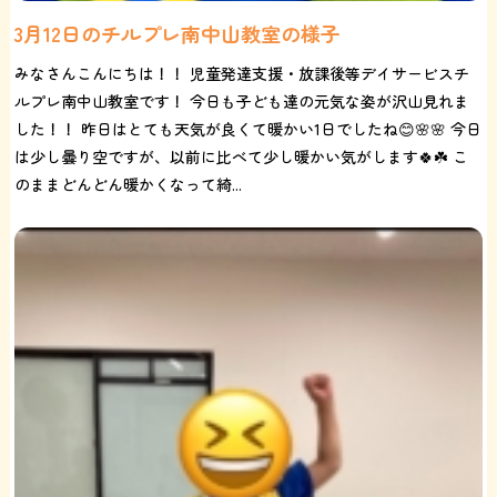
3月12日のチルプレ南中山教室の様子
みなさんこんにちは！！ 児童発達支援・放課後等デイサービスチ
ルプレ南中山教室です！ 今日も子ども達の元気な姿が沢山見れま
した！！ 昨日はとても天気が良くて暖かい1日でしたね😊🌸🌸 今日
は少し曇り空ですが、以前に比べて少し暖かい気がします🍀☘️ こ
のままどんどん暖かくなって綺...