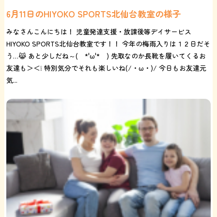
6月11日のHIYOKO SPORTS北仙台教室の様子
みなさんこんにちは！ 児童発達支援・放課後等デイサービス
HIYOKO SPORTS北仙台教室です！！ 今年の梅雨入りは１２日だそ
う…😹 あと少しだね～( *'ω'* ) 先取なのか長靴を履いてくるお
友達も＞＜❕ 特別気分でそれも楽しいね(/・ω・)/ 今日もお友達元
気...