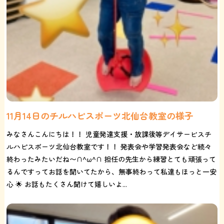
11月14日のチルハピスポーツ北仙台教室の様子
みなさんこんにちは！！ 児童発達支援・放課後等デイサービスチ
ルハピスポーツ北仙台教室です！！ 発表会や学習発表会など続々
終わったみたいだね〜∩^ω^∩ 担任の先生から練習とても頑張って
るんですってお話を聞いてたから、無事終わって私達もほっと一安
心 🌟 お話もたくさん聞けて嬉しいよ...