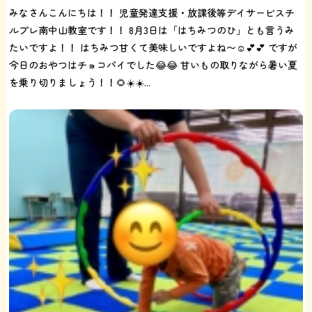
みなさんこんにちは！！ 児童発達支援・放課後等デイサービスチ
ルプレ南中山教室です！！ 8月3日は「はちみつのひ」とも言うみ
たいですよ！！ はちみつ甘くて美味しいですよね〜☺️💕💕 ですが
今日のおやつはチョコパイでした😂😂 甘いもの取りながら暑い夏
を乗り切りましょう！！🌻☀️☀️...