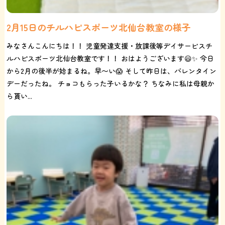
2月15日のチルハピスポーツ北仙台教室の様子
みなさんこんにちは！！ 児童発達支援・放課後等デイサービスチ
ルハピスポーツ北仙台教室です！！ おはようございます😃✨ 今日
から2月の後半が始まるね。早〜い😱 そして昨日は、バレンタイン
デーだったね。 チョコもらった子いるかな？ ちなみに私は母親か
ら貰い...