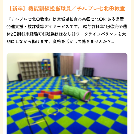
【新卒】機能訓練担当職員／チルプレ七北田教室
『チルプレ七北田教室』は宮城県仙台市泉区七北田にある児童
発達支援・放課後等デイサービスです。 給与評価年1回◎完全週
休2日制◎未経験可◎残業ほぼなし◎ワークライフバランスを大
切にしながら働けます。資格を活かして働きませんか？...