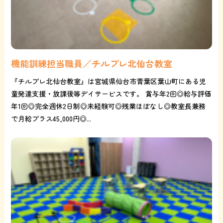
機能訓練担当職員／チルプレ北仙台教室
『チルプレ北仙台教室』は宮城県仙台市青葉区葉山町にある児
童発達支援・放課後等デイサービスです。 賞与年2回◎給与評価
年1回◎完全週休2日制◎未経験可◎残業ほぼなし◎教室長兼務
で月給プラス45,000円◎...