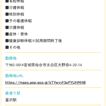
■有給休暇
■介護休暇
■特別休暇
■子の看護休暇
■介護休暇
■産休・育休
■健康診断休暇※試用期間終了後
■その他
勤務地
〒982-0014宮城県仙台市太白区大野田4-20-14
勤務地URL
https://maps.app.goo.gl/kTYwyyY3pPYUHMHi8
最寄り駅
富沢駅