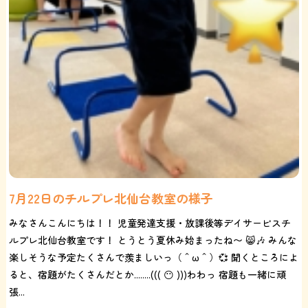
7月22日のチルプレ北仙台教室の様子
みなさんこんにちは！！ 児童発達支援・放課後等デイサービスチ
ルプレ北仙台教室です！ とうとう夏休み始まったね〜 😸🎶 みんな
楽しそうな予定たくさんで羨ましいっ（＾ω＾）💞 聞くところによ
ると、宿題がたくさんだとか........((( 😶 )))わわっ 宿題も一緒に頑
張...