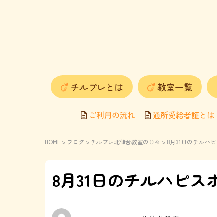
チルプレとは
教室一覧
ご利用の流れ
通所受給者証とは
HOME
>
ブログ
>
チルプレ北仙台教室の日々
> 8月31日のチル
8月31日のチルハピ