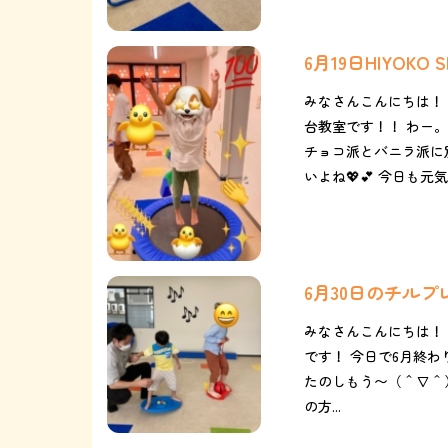
6月19日HIYOKO
みなさんこんにちは！ 
台教室です！！ わー。
チョコ派とバニラ派に別
いよね💖💕 今日も元気..
6月30日のチル
みなさんこんにちは！
です！ 今日で6月終わりだね٩( 'ω' )و あっという間の6月でした..... 
たのしもう〜（＾∇＾）
の方...