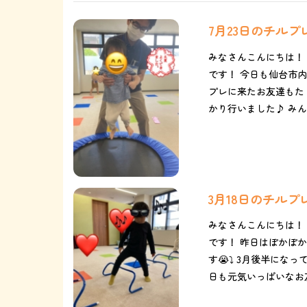
7月23日のチル
みなさんこんにちは！
です！ 今日も仙台市内は
プレに来たお友達もた
かり行いました♪ みんな
3月18日のチル
みなさんこんにちは！
です！ 昨日はぽかぽ
す😭⤵︎ 3月後半にな
日も元気いっぱいなお友