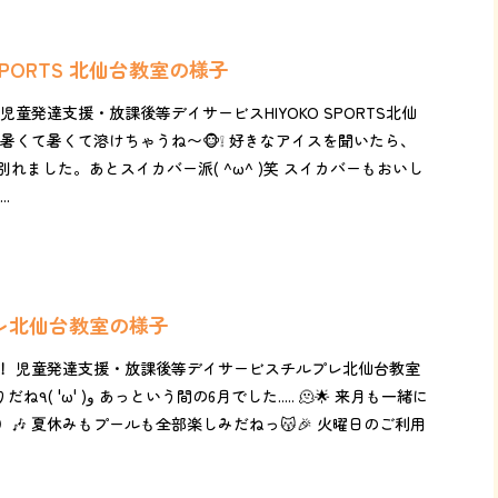
 SPORTS 北仙台教室の様子
児童発達支援・放課後等デイサービスHIYOKO SPORTS北仙
暑くて暑くて溶けちゃうね〜🐵❕ 好きなアイスを聞いたら、
れました。あとスイカバー派( ^ω^ )笑 スイカバーもおいし
.
プレ北仙台教室の様子
！ 児童発達支援・放課後等デイサービスチルプレ北仙台教室
🫠🌟 来月も一緒に
🎶 夏休みもプールも全部楽しみだねっ😽🎉 火曜日のご利用