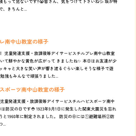
もって危ないです‼️😭皆さん、気をつけて下さいね💦 坂が特
、きちんと...
プレ南中山教室の様子
！ 児童発達支援・放課後等デイサービスチルプレ南中山教室
付いて鮮やかな黄色が広がって きましたね✨ 本日はお友達が少
ッキャと大きな笑い声が響き渡るぐらい楽しそうな様子で遊
勉強もみんなで頑張りました...
ピスポーツ南中山教室の様子
 児童発達支援・放課後等デイサービスチルハピスポーツ南中
災の日です⛑️ 1923年9月1日に発生した関東大震災を忘れ
と1960年に制定されました。 防災の日には①避難場所②防
..