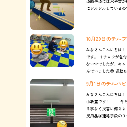
道路や道には氷や雪が積
にツルツルしているので
10月29日のチル
みなさんこんにちは！
です。 イチョウが色
ない中でしたが、キャ
んでいました😆 運動も
9月1日のチルハ
みなさんこんにちは！
山教室です！ 今日は防
る事なく災害に備えよう
災用品③連絡手段の３つ.