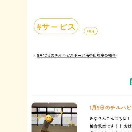
サービス
生活
«
8月12日のチルハピスポーツ南中山教室の様子
1月9日のチルハ
みなさんこんにちは！
仙台教室です！！ おは