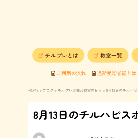
チルプレとは
教室一覧
ご利用の流れ
通所受給者証とは
HOME
>
ブログ
>
チルプレ北仙台教室の日々
> 8月13日のチル
8月13日のチルハピ