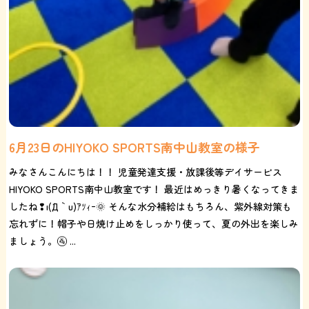
6月23日のHIYOKO SPORTS南中山教室の様子
みなさんこんにちは！！ 児童発達支援・放課後等デイサービス
HIYOKO SPORTS南中山教室です！ 最近はめっきり暑くなってきま
したね❢ι(´Д｀υ)ｱﾂｨｰ🌞 そんな水分補給はもちろん、紫外線対策も
忘れずに！帽子や日焼け止めをしっかり使って、夏の外出を楽しみ
ましょう。🚰 ...