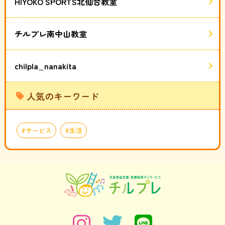
HIYOKO SPORTS北仙台教室
チルプレ南中山教室
chilpla_nanakita
人気のキーワード
サービス
生活