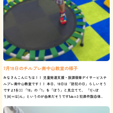
7月18日のチルプレ南中山教室の様子
みなさんこんにちは！！ 児童発達支援・放課後等デイサービスチ
ルプレ南中山教室です！！ 本日、18日は「防犯の日」らしいそう
ですよ❗️👮👮‍♂️ 「18」の「1」を「ぼう」と見立てて、 「1(≒ぼ
う)8(＝は)ん」というのが由来だそうです❗️🚓=3 犯罪件数自体...