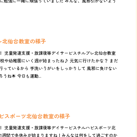
動に勉強に一緒に頑張っていました みんな、風邪引かないよう
プレ北仙台教室の様子
！ 児童発達支援・放課後等デイサービスチルプレ北仙台教室
学校や幼稚園にいく週が始まったね♪ 元気に行けたかな？ まだ
行っているから 手洗いうがいをしっかりして 風邪に負けない
ね🌟 今日も運動...
ルハピスポーツ北仙台教室の様子
！ 児童発達支援・放課後等デイサービスチルハピスポーツ北
と1週間で冬休みが始まりますね！みんなは何をして過ごすのか