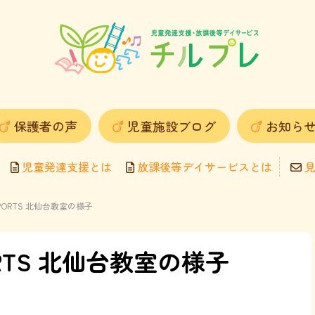
保護者の声
児童施設ブログ
お知ら
児童発達支援とは
放課後等デイサービスとは
見
 SPORTS 北仙台教室の様子
PORTS 北仙台教室の様子