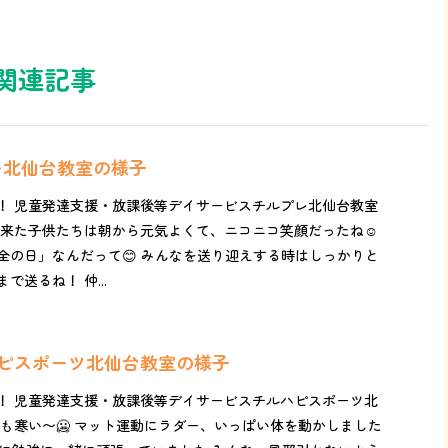
関連記事
レ北仙台教室の様子
！ 児童発達支援・放課後等デイサービスチルプレ北仙台教室
に来た子供たちは朝から元気よくて、ニコニコ笑顔だったね☺️
全の日」なんだって😊 みんなを送り迎えする時はしっかりと
送るね！ 仲...
ルハピスポーツ北仙台教室の様子
！ 児童発達支援・放課後等デイサービスチルハピスポーツ北
日も寒い〜🥶 マット運動にラダー、いっぱい体を動かしました