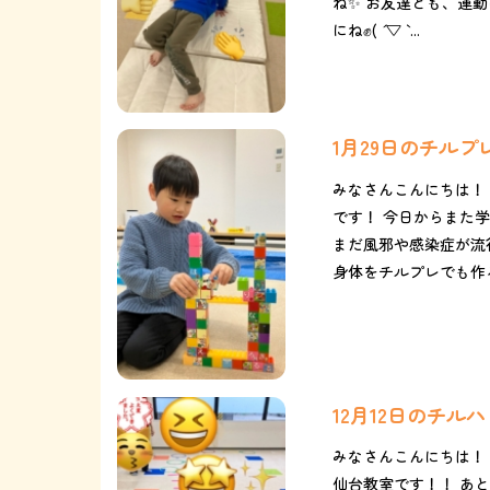
ね✨ お友達とも、運
にね✊( ´ ▽ ` ...
1月29日のチル
みなさんこんにちは！
です！ 今日からまた
まだ風邪や感染症が流
身体をチルプレでも作ろう
12月12日のチ
みなさんこんにちは！
仙台教室です！！ あ