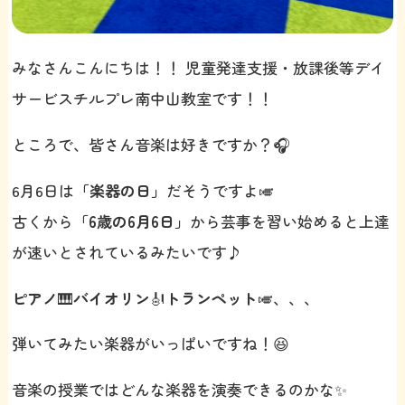
みなさんこんにちは！！ 児童発達支援・放課後等デイ
サービスチルプレ南中山教室です！！
ところで、皆さん音楽は好きですか？🎧
6月6日は
「楽器の日」
だそうですよ🎺
古くから
「6歳の6月6日」
から芸事を習い始めると上達
が速いとされているみたいです♪
ピアノ
🎹
バイオリン
🎻
トランペット
🎺、、、
弾いてみたい楽器がいっぱいですね！😆
音楽の授業ではどんな楽器を演奏できるのかな✨