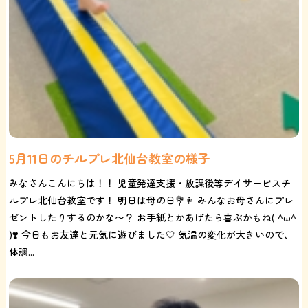
5月11日のチルプレ北仙台教室の様子
みなさんこんにちは！！ 児童発達支援・放課後等デイサービスチ
ルプレ北仙台教室です！ 明日は母の日💐👩 みんなお母さんにプレ
ゼントしたりするのかな〜？ お手紙とかあげたら喜ぶかもね( ^ω^
)❣️ 今日もお友達と元気に遊びました🤍 気温の変化が大きいので、
体調...