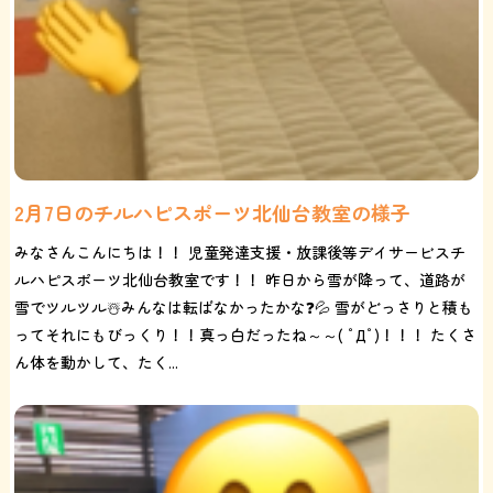
2月7日のチルハピスポーツ北仙台教室の様子
みなさんこんにちは！！ 児童発達支援・放課後等デイサービスチ
ルハピスポーツ北仙台教室です！！ 昨日から雪が降って、道路が
雪でツルツル☃️みんなは転ばなかったかな❓💦 雪がどっさりと積も
ってそれにもびっくり！！真っ白だったね～～( ﾟДﾟ)！！！ たくさ
ん体を動かして、たく...