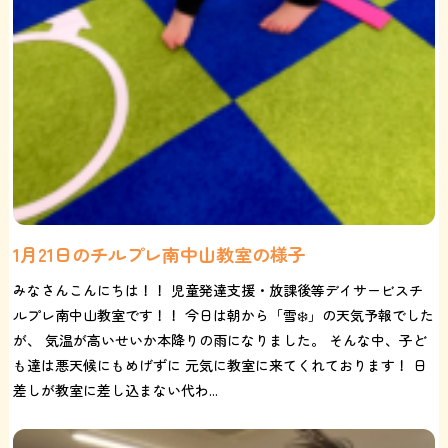
1月21日のチルプレ南中山教室の様子
みなさんこんにちは！！ 児童発達支援・放課後等デイサービスチ
ルプレ南中山教室です！！ 今日は朝から「雪❄️」の天気予報でした
が、 気温が高いせいか本降りの雨になりました。 そんな中、子ど
も達は悪天候にもめげずに 元気に教室に来てくれております！ 日
差しが教室に差し込まない代わ...