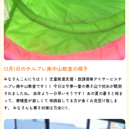
12月1日のチルプレ南中山教室の様子
みなさんこんにちは！！ 児童発達支援・放課後等デイサービスチ
ルプレ南中山教室です！！ 今日は今季一番の寒さ🥶で初氷が観測
されましたね。 去年より一日早いそうです！ あの夏の暑さと相ま
って、寒暖差が激しくて 体調崩してる方が多くお見受け致しま
す。 みなさんも寒さ対策は万全に‼️...