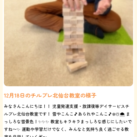
12月18日のチルプレ北仙台教室の様子
みなさんこんにちは！！ 児童発達支援・放課後等デイサービスチ
ルプレ北仙台教室です！ 雪やこんこ🎵あられやこんこ🎵❄️☃️🌨️ ま
っしろな雪景色！✨✨✨ 教室もキラキラまっしろな感じにしたいで
すね〜✨ 運動や学習だけでなく、みんなと気持ち良く過ごせる教
室を目指していくぞ〜...