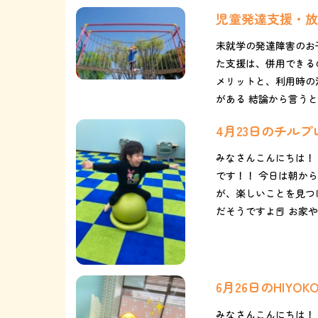
児童発達支援・放
未就学の発達障害のお
た支援は、併用できる
メリットと、利用時の
がある 結論から言うと
4月23日のチル
みなさんこんにちは！
です！！ 今日は朝か
が、楽しいことを見つけ
だそうですよ📕 お家や学
6月26日のHIYO
みなさんこんにちは！！