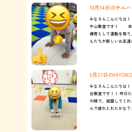
10月14日のチ
みなさんこんにちは！
中山教室です！ 本日
療育として運動を取り入
もたちが新しいお友達が出
5月27日のHIYO
みなさんこんにちは！ 
台教室です！！ 昨日
の様で、披露してくれま
んで疲れとれたかな？ま