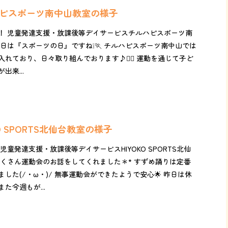
ルハピスポーツ南中山教室の様子
！ 児童発達支援・放課後等デイサービスチルハピスポーツ南
は『スポーツの日』ですね❕🏃 チルハピスポーツ南中山では
れており、日々取り組んでおります♪🏃‍♂️ 運動を通じて子ど
来...
KO SPORTS北仙台教室の様子
児童発達支援・放課後等デイサービスHIYOKO SPORTS北仙
たくさん運動会のお話をしてくれました＊* すずめ踊りは定番
した(/・ω・)/ 無事運動会ができたようで安心🌟 昨日は休
た今週もが...