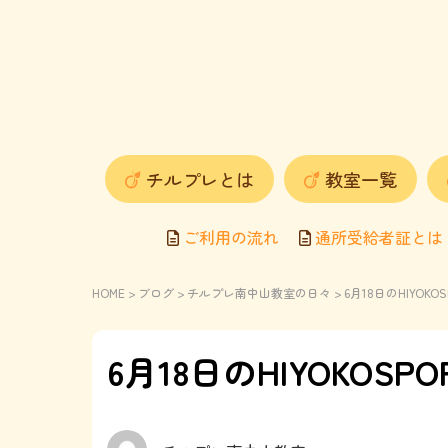
チルプレとは
教室一覧
ご利用の流れ
通所受給者証とは
HOME
>
ブログ
>
チルプレ南中山教室の日々
> 6月18日のHIYO
6月18日のHIYOKOS