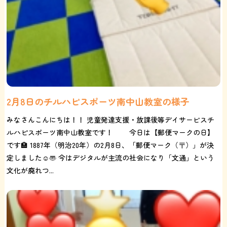
2月8日のチルハピスポーツ南中山教室の様子
みなさんこんにちは！！ 児童発達支援・放課後等デイサービスチ
ルハピスポーツ南中山教室です！ 今日は【郵便マークの日】
です🏣 1887年（明治20年）の2月8日、「郵便マーク（〒）」が決
定しました☺️〠 今はデジタルが主流の社会になり「文通」という
文化が廃れつ...