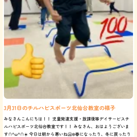
3月31日のチルハピスポーツ北仙台教室の様子
みなさんこんにちは！！ 児童発達支援・放課後等デイサービスチ
ルハピスポーツ北仙台教室です！！ みなさん、おはようございま
す∩^ω^∩☀️ 今日は朝から寒いね🥶❄️春になったり、冬に戻ったり