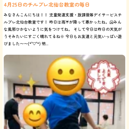
4月25日のチルプレ北仙台教室の毎日
みなさんこんにちは！！ 児童発達支援・放課後等デイサービスチ
ルプレ北仙台教室です！ 昨日は雨☔が降って寒かったね。🥶みん
な風邪ひかないように気をつけてね。 そして今日は昨日の天気が
うそみたいにすごく晴れてるね🌞 今日もお友達と元気いっぱい遊
びました〜〜(*'▽'*) 明...