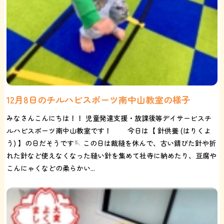
12月8日のチルハピスポーツ南中山教室の様子
みなさんこんにちは！！ 児童発達支援・放課後等デイサービスチ
ルハピスポーツ南中山教室です！ 今日は【 針供養 (はりくよ
う) 】の日だそうです🪡 この日は裁縫を休んで、古い錆びた針や折
れた針など使えなくなった縫い針を集めて社寺に納めたり、豆腐や
こんにゃくなどの柔らかい...