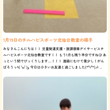
1月19日のチルハピスポーツ北仙台教室の様子
みなさんこんにちは！！ 児童発達支援・放課後等デイサービスチ
ルハピスポーツ北仙台教室です！！ もう1月も残り半分ですね🥲 あ
っという間でびっくりします.....！！！ 進級にむけて後少し！がん
ばろうっ٩( 'ω' )و 今日は小さいお友達と過ごしました(*⁰▿⁰*)🎶 ...