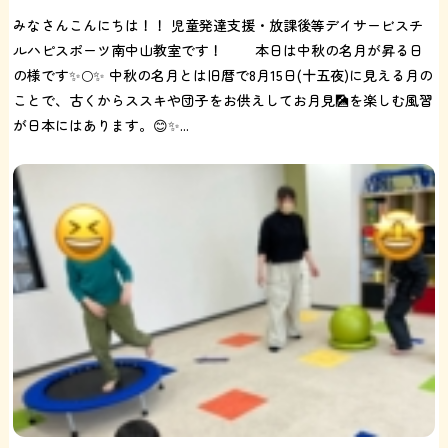
みなさんこんにちは！！ 児童発達支援・放課後等デイサービスチ
ルハピスポーツ南中山教室です！ 本日は中秋の名月が昇る日
の様です✨🌕✨ 中秋の名月とは旧暦で8月15日(十五夜)に見える月の
ことで、古くからススキや団子をお供えしてお月見🎑を楽しむ風習
が日本にはあります。😊✨...