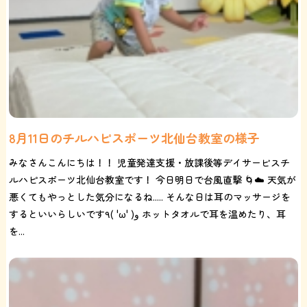
8月11日のチルハピスポーツ北仙台教室の様子
みなさんこんにちは！！ 児童発達支援・放課後等デイサービスチ
ルハピスポーツ北仙台教室です！ 今日明日で台風直撃 🌀☁️ 天気が
悪くてもやっとした気分になるね..... そんな日は耳のマッサージを
するといいらしいです٩( 'ω' )و ホットタオルで耳を温めたり、耳
を...