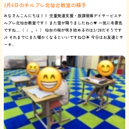
3月6日のチルプレ北仙台教室の様子
みなさんこんにちは！！ 児童発達支援・放課後等デイサービスチ
ルプレ北仙台教室です！ また雪が降りましたね⛄️💗 一気に冬景色
ですね.....（ ｉ _ ｉ ） 仙台の桜が咲き始めるのは3/28だそうです
🎶 それまでにまた暖かくなるといいですね😊🌟 今日はお友達とサ
ーキ...