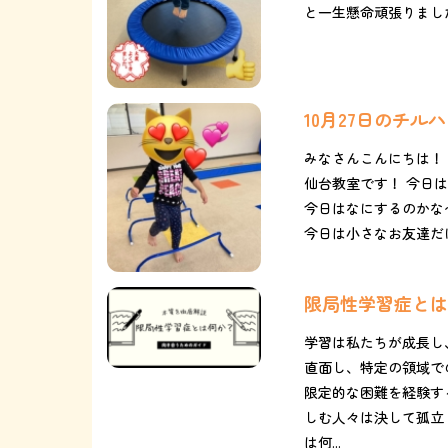
と一生懸命頑張りました☆*
10月27日のチ
みなさんこんにちは！
仙台教室です！ 今日はほ
今日はなにするのかな
今日は小さなお友達だけで
限局性学習症とは
学習は私たちが成長し
直面し、特定の領域で
限定的な困難を経験す
しむ人々は決して孤立
は何...