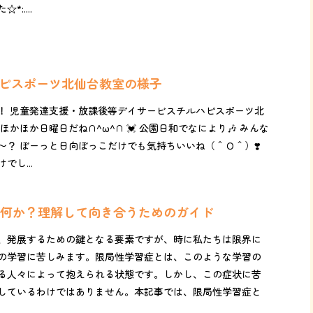
:....
ルハピスポーツ北仙台教室の様子
！ 児童発達支援・放課後等デイサービスチルハピスポーツ北
かほか日曜日だね∩^ω^∩ 💓 公園日和でなにより🎶 みんな
〜？ ぼーっと日向ぼっこだけでも気持ちいいね（＾Ｏ＾）❣️
し...
何か？理解して向き合うためのガイド
、発展するための鍵となる要素ですが、時に私たちは限界に
の学習に苦しみます。限局性学習症とは、このような学習の
る人々によって抱えられる状態です。しかし、この症状に苦
しているわけではありません。本記事では、限局性学習症と