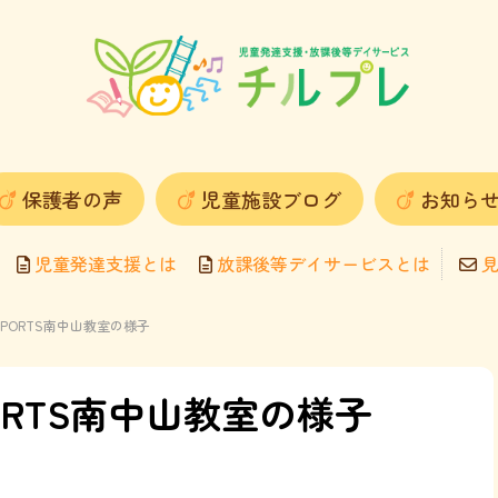
保護者の声
児童施設ブログ
お知ら
児童発達支援とは
放課後等デイサービスとは
見
O SPORTS南中山教室の様子
SPORTS南中山教室の様子