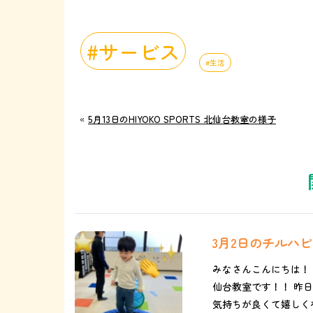
サービス
生活
«
5月13日のHIYOKO SPORTS 北仙台教室の様子
3月2日のチルハ
みなさんこんにちは！
仙台教室です！！ 昨
気持ちが良くて嬉しくな