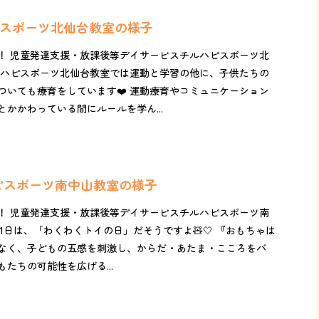
ピスポーツ北仙台教室の様子
！ 児童発達支援・放課後等デイサービスチルハピスポーツ北
ルハピスポーツ北仙台教室では運動と学習の他に、子供たちの
ついても療育をしています❤️ 運動療育やコミュニケーション
かかわっている間にルールを学ん...
ハピスポーツ南中山教室の様子
！ 児童発達支援・放課後等デイサービスチルハピスポーツ南
1日は、「わくわくトイの日」だそうですよ🧸🤍 『おもちゃは
なく、子どもの五感を刺激し、からだ・あたま・こころをバ
たちの可能性を広げる...