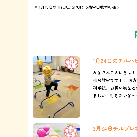
«
4月15日のHIYOKO SPORTS南中山教室の様子
1月24日のチル
みなさんこんにちは！
仙台教室です！！ お友達
科学館、お買い物など保
ましい！行きたいな〜っ
2月24日チルプ