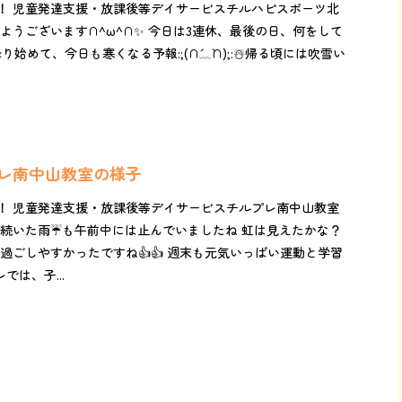
！ 児童発達支援・放課後等デイサービスチルハピスポーツ北
ようございます∩^ω^∩✨ 今日は3連休、最後の日、何をして
り始めて、今日も寒くなる予報:;(∩´﹏`∩);:☃️帰る頃には吹雪い
プレ南中山教室の様子
！ 児童発達支援・放課後等デイサービスチルプレ南中山教室
続いた雨☔️も午前中には止んでいましたね 虹は見えたかな？
、過ごしやすかったですね👍👍 週末も元気いっぱい運動と学習
では、子...