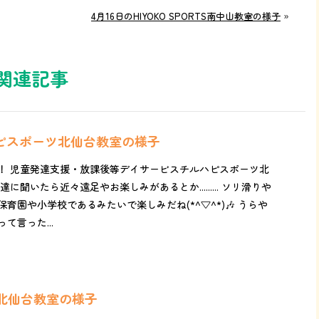
4月16日のHIYOKO SPORTS南中山教室の様子
»
関連記事
ハピスポーツ北仙台教室の様子
！ 児童発達支援・放課後等デイサービスチルハピスポーツ北
に聞いたら近々遠足やお楽しみがあるとか......... ソリ滑りや
育園や小学校であるみたいで楽しみだね(*^▽^*)🎶 うらや
て言った...
レ北仙台教室の様子