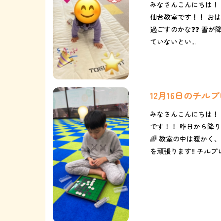
みなさんこんにちは！
仙台教室です！！ おは
過ごすのかな❓❓ 雪が降
ていないとい...
12月16日のチル
みなさんこんにちは！
です！！ 昨日から降り
🌈 教室の中は暖かく
を頑張ります‼️ チルプレ