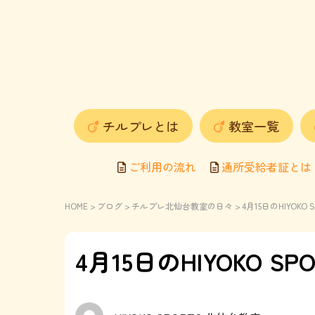
チルプレとは
教室一覧
ご利用の流れ
通所受給者証とは
HOME
>
ブログ
>
チルプレ北仙台教室の日々
> 4月15日のHIYOK
4月15日のHIYOKO 