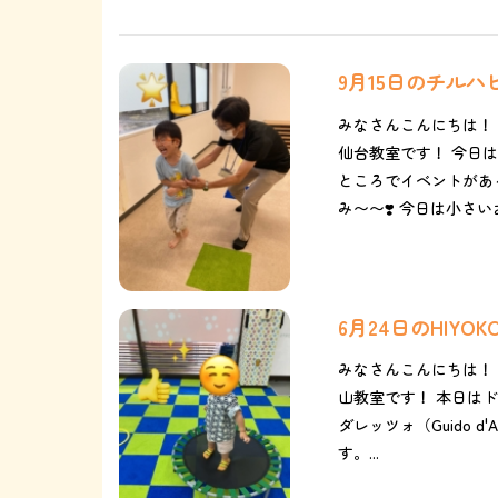
9月15日のチル
みなさんこんにちは！
仙台教室です！ 今日は三
ところでイベントがあ
み〜〜❣️ 今日は小さいお
6月24日のHIYO
みなさんこんにちは！！
山教室です！ 本日はド
ダレッツォ（Guido d
す。...