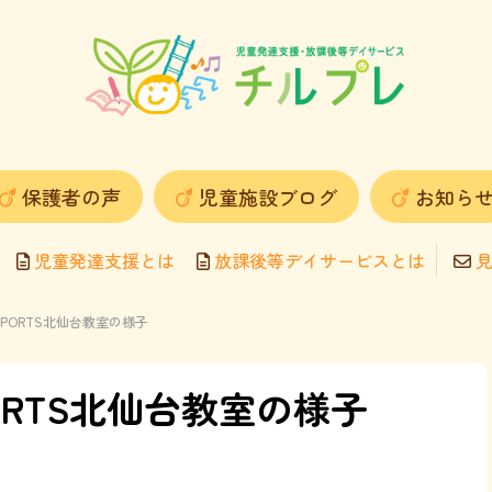
保護者の声
児童施設ブログ
お知ら
児童発達支援とは
放課後等デイサービスとは
見
O SPORTS北仙台教室の様子
SPORTS北仙台教室の様子