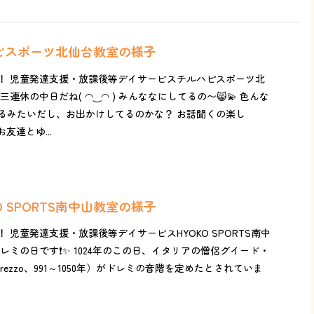
ハピスポーツ北仙台教室の様子
！ 児童発達支援・放課後等デイサービスチルハピスポーツ北
連休の中日だね( ◠‿◠ ) みんななにしてるの〜😸💫 色んな
るみたいだし、お出かけしてるのかな？ お話聞くの楽し
友達とゆ...
KO SPORTS南中山教室の様子
 児童発達支援・放課後等デイサービスHYOKO SPORTS南中
レミの日です❗️✨ 1024年のこの日、イタリアの僧侶グイード・
'Arezzo、991～1050年）がドレミの音階を定めたとされていま