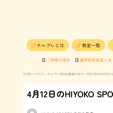
チルプレとは
教室一覧
ご利用の流れ
通所受給者証とは
HOME
>
ブログ
>
チルプレ北仙台教室の日々
> 4月12日のHIYOK
4月12日のHIYOKO 