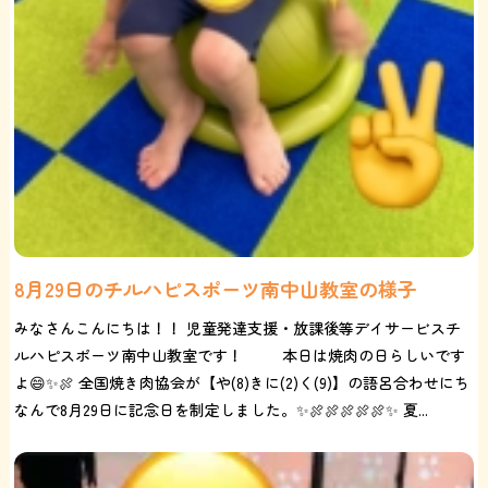
8月29日のチルハピスポーツ南中山教室の様子
みなさんこんにちは！！ 児童発達支援・放課後等デイサービスチ
ルハピスポーツ南中山教室です！ 本日は焼肉の日らしいです
よ😄✨🍖 全国焼き肉協会が【や(8)きに(2)く(9)】の語呂合わせにち
なんで8月29日に記念日を制定しました。✨🍖🍖🍖🍖🍖✨ 夏...