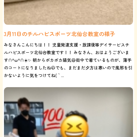
3月11日のチルハピスポーツ北仙台教室の様子
みなさんこんにちは！！ 児童発達支援・放課後等デイサービスチ
ルハピスポーツ北仙台教室です！！ みなさん、おはようございま
す∩^ω^∩☀️✨ 朝からポカポカ陽気😆街中で着ているものが、薄手
のコートになりましたね🧥でも、まだまだ夕方は寒いので風邪を引
かないように気をつけてね(｀...