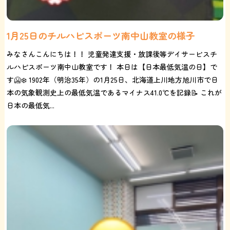
1月25日のチルハピスポーツ南中山教室の様子
みなさんこんにちは！！ 児童発達支援・放課後等デイサービスチ
ルハピスポーツ南中山教室です！ 本日は【日本最低気温の日】で
す🥶❄️ 1902年（明治35年）の1月25日、北海道上川地方旭川市で日
本の気象観測史上の最低気温であるマイナス41.0℃を記録📝 これが
日本の最低気...