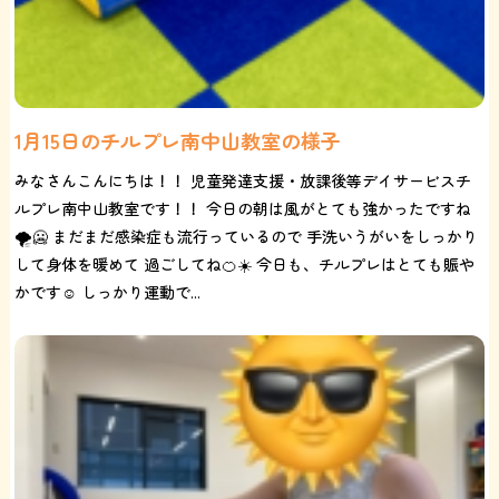
1月15日のチルプレ南中山教室の様子
みなさんこんにちは！！ 児童発達支援・放課後等デイサービスチ
ルプレ南中山教室です！！ 今日の朝は風がとても強かったですね
🌪️🥶 まだまだ感染症も流行っているので 手洗いうがいをしっかり
して身体を暖めて 過ごしてね🍊☀️ 今日も、チルプレはとても賑や
かです☺️ しっかり運動で...