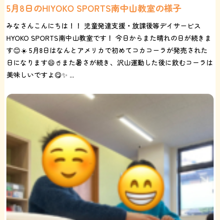
5月8日のHIYOKO SPORTS南中山教室の様子
みなさんこんにちは！！ 児童発達支援・放課後等デイサービス
HYOKO SPORTS南中山教室です！ 今日からまた晴れの日が続きま
す😊☀️ 5月8日はなんとアメリカで初めてコカコーラが発売された
日になります😄🥤また暑さが続き、沢山運動した後に飲むコーラは
美味しいですよ😋✨ ...