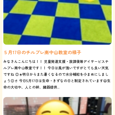
５月17日のチルプレ南中山教室の様子
みなさんこんにちは！！ 児童発達支援・放課後等デイサービスチ
ルプレ南中山教室です！！ 今日は風が強いですがとても良い天気
ですね 😊☀️明日からまた暑くなるので水分補給を小まめにしまし
ょう😊🥤 今日5月17日は生命・きずなの日と制定されています😃生
命の大切や、人との絆、臓器提供...