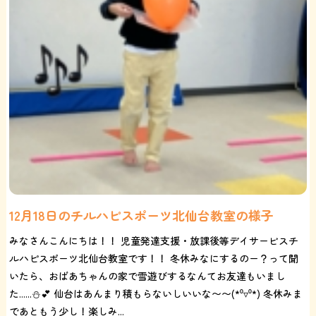
12月18日のチルハピスポーツ北仙台教室の様子
みなさんこんにちは！！ 児童発達支援・放課後等デイサービスチ
ルハピスポーツ北仙台教室です！！ 冬休みなにするのー？って聞
いたら、おばあちゃんの家で雪遊びするなんてお友達もいまし
た......⛄️💕 仙台はあんまり積もらないしいいな〜〜(*⁰▿⁰*) 冬休みま
であともう少し！楽しみ...