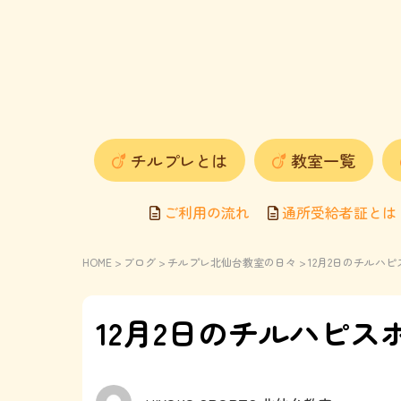
チルプレとは
教室一覧
ご利用の流れ
通所受給者証とは
HOME
>
ブログ
>
チルプレ北仙台教室の日々
> 12月2日のチル
12月2日のチルハピ