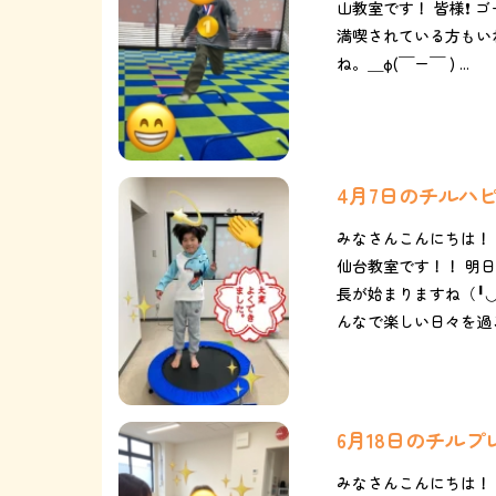
山教室です！ 皆様❗️ 
満喫されている方もい
ね。＿φ(￣ー￣ ) ...
4月7日のチルハ
みなさんこんにちは！
仙台教室です！！ 明
長が始まりますね（╹◡╹
んなで楽しい日々を過ごそ
6月18日のチル
みなさんこんにちは！