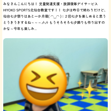
みなさんこんにちは！ 児童発達支援・放課後等デイサービス
HIYOKO SPORTS北仙台教室です！！ 七夕は昨日で終わりだけど、
仙台七夕祭りはあと一か月後( ◠‿◠ ) ❕ ２回七夕を楽しめると思う
とうきうきするね～～～🎶🎶 もうそろそろ七夕飾りも作り出すの
かな～今年も楽しみ...