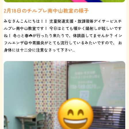
2月18日のチルプレ南中山教室の様子
みなさんこんにちは！！ 児童発達支援・放課後等デイサービスチ
ルプレ南中山教室です！ 今日はとても暖かく陽射しが眩しいです
ね！ 冬⛄と春☘️が行ったり来たりで、体調崩してませんか？ イン
フルエンザ😷や胃腸炎がとても流行しているみたいですので、 お
身体には十二分に注意なさって下さい...