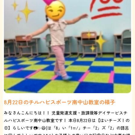
8月22日のチルハピスポーツ南中山教室の様子
みなさんこんにちは！！ 児童発達支援・放課後等デイサービスチ
ルハピスポーツ南中山教室です！ 本日8月22日は【はいチーズ！の
日】らしいです📷✨😆(は「8」い「1=/」チー「2」ズ「2」の語呂