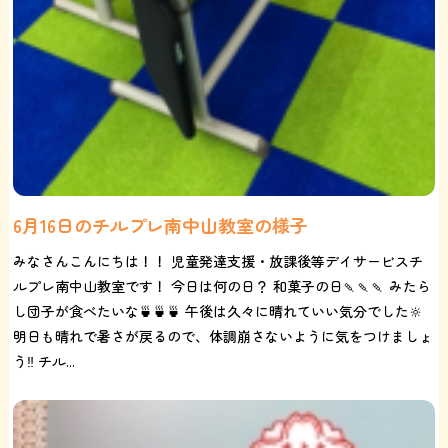
6月16日のチルプレ南中山教室の様子
みなさんこんにちは！！ 児童発達支援・放課後等デイサービスチ
ルプレ南中山教室です！ 今日は何の日？ 和菓子の日🍡🍡🍡 みたら
し団子が食べたいな🍵🍵🍵 午後は久々に晴れていい気分でした🔆
明日も晴れで暑さが戻るので、体調崩さないように気をつけましょ
う‼️ チル...