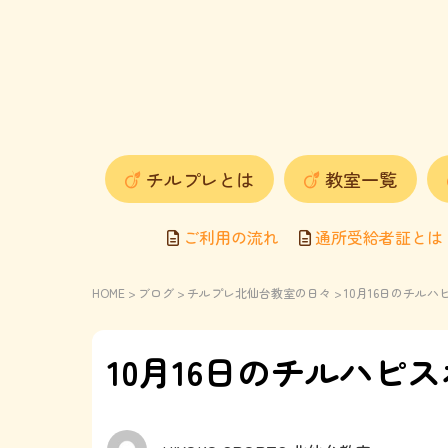
チルプレとは
教室一覧
ご利用の流れ
通所受給者証とは
HOME
>
ブログ
>
チルプレ北仙台教室の日々
> 10月16日のチ
10月16日のチルハピ