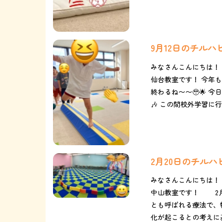
9月12日のチル
みなさんこんにちは！
仙台教室です！ 今年もあ
終わるね〜〜🥹🌟 
🎶 この間校外学習に行っ
2月20日のチル
みなさんこんにちは！
中山教室です！ 2月
とも呼ばれる療法で、
化が起こるとの考えに基