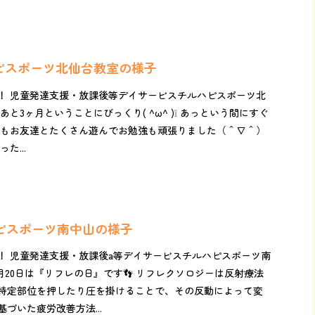
ハピスポーツ北仙台教室の様子
！ 児童発達支援・放課後等デイサービスチルハピスポーツ北
と3ヶ月ということにびっくり( ^ω^ )❕ あっという間にすぐ
今日もお友達とたくさん遊んでお勉強も頑張りました（＾∇＾）
た...
ハピスポーツ南中山の様子
！ 児童発達支援・放課後a等デイサービスチルハピスポーツ南
20日は『リフレの日』です👣 リフレクソロジーは反射療法
特定部位を押したり圧を掛けることで、その反動によって変
づいた疲労改善方法...