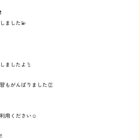
️
しました💫
しましたよ☝️
習もがんばりました👏
利用ください☺️
️