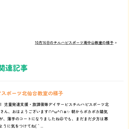
10月16日のチルハピスポーツ南中山教室の様子
»
関連記事
ハピスポーツ北仙台教室の様子
！ 児童発達支援・放課後等デイサービスチルハピスポーツ北
さん、おはようございます∩^ω^∩☀️✨ 朝からポカポカ陽気
のが、薄手のコートになりましたね🧥でも、まだまだ夕方は寒
うに気をつけてね(｀...