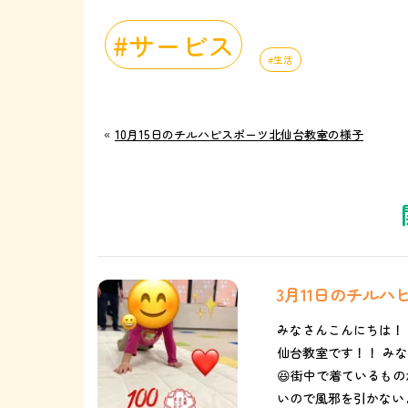
サービス
生活
«
10月15日のチルハピスポーツ北仙台教室の様子
3月11日のチル
みなさんこんにちは！
仙台教室です！！ みな
😆街中で着ているも
いので風邪を引かないよ