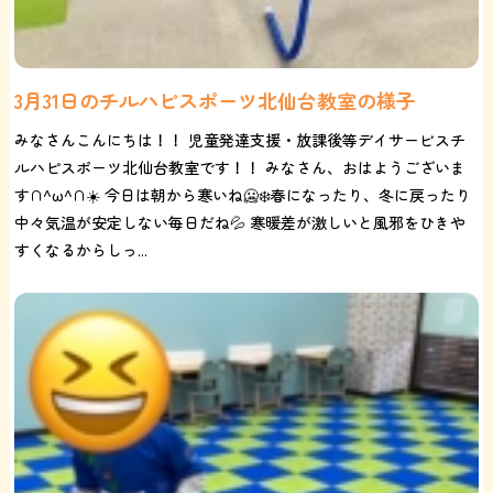
3月31日のチルハピスポーツ北仙台教室の様子
みなさんこんにちは！！ 児童発達支援・放課後等デイサービスチ
ルハピスポーツ北仙台教室です！！ みなさん、おはようございま
す∩^ω^∩☀️ 今日は朝から寒いね🥶❄️春になったり、冬に戻ったり
中々気温が安定しない毎日だね💦 寒暖差が激しいと風邪をひきや
すくなるからしっ...