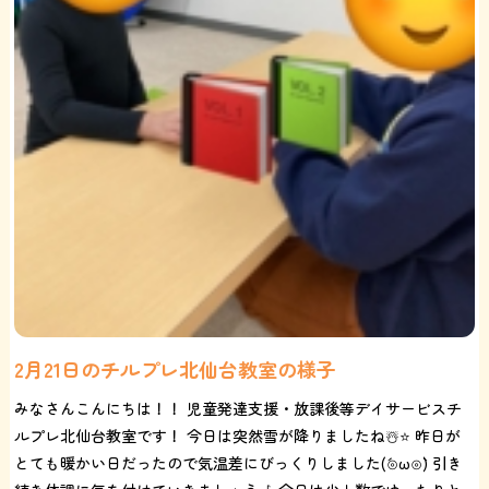
2月21日のチルプレ北仙台教室の様子
みなさんこんにちは！！ 児童発達支援・放課後等デイサービスチ
ルプレ北仙台教室です！ 今日は突然雪が降りましたね☃️⭐️ 昨日が
とても暖かい日だったので気温差にびっくりしました(´⊙ω⊙`) 引き