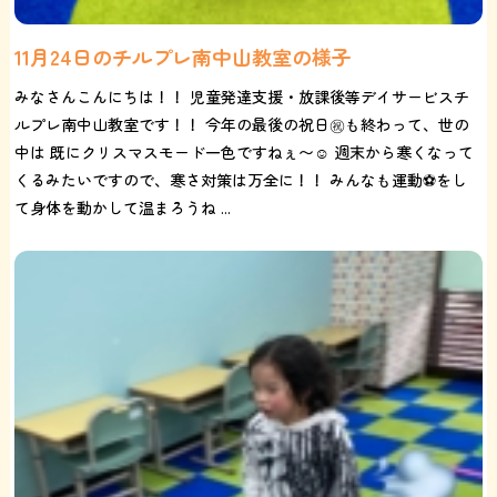
11月24日のチルプレ南中山教室の様子
みなさんこんにちは！！ 児童発達支援・放課後等デイサービスチ
ルプレ南中山教室です！！ 今年の最後の祝日㊗️も終わって、世の
中は 既にクリスマスモード一色ですねぇ〜☺️ 週末から寒くなって
くるみたいですので、寒さ対策は万全に！！ みんなも運動⚽️をし
て身体を動かして温まろうね ...