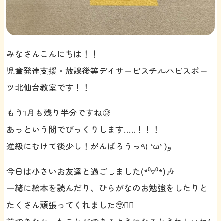
みなさんこんにちは！！
児童発達支援・放課後等デイサービスチルハピスポー
ツ北仙台教室です！！
もう1月も残り半分ですね🥲
あっという間でびっくりします…..！！！
進級にむけて後少し！がんばろうっ٩( ‘ω’ )و
今日は小さいお友達と過ごしました(*⁰▿⁰*)🎶
一緒に絵本を読んだり、ひらがなのお勉強をしたりと
たくさん頑張ってくれました🥹❤️‍🔥