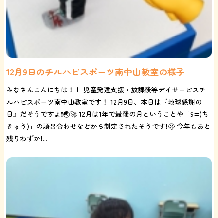
12月9日のチルハピスポーツ南中山教室の様子
みなさんこんにちは！！ 児童発達支援・放課後等デイサービスチ
ルハピスポーツ南中山教室です！ 12月9日、本日は『地球感謝の
日』だそうですよ❗️🌏🚀 12月は1年で最後の月ということや「9=(ち
きゅう)」の語呂合わせなどから制定されたそうです❗️🫢 今年もあと
残りわずか❗️...