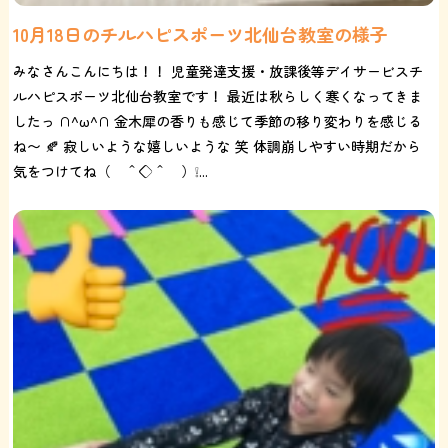
10月18日のチルハピスポーツ北仙台教室の様子
みなさんこんにちは！！ 児童発達支援・放課後等デイサービスチ
ルハピスポーツ北仙台教室です！ 最近は秋らしく寒くなってきま
したっ ∩^ω^∩ 金木犀の香りも感じて季節の移り変わりを感じる
ね〜 🍂 寂しいような嬉しいような 笑 体調崩しやすい時期だから
気をつけてね（ ＾◇＾ ）❕...