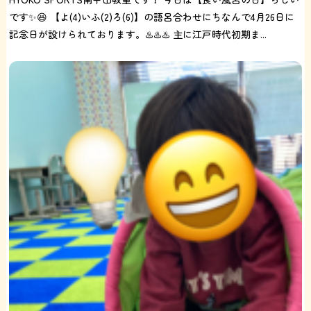
です✨😆 【よ(4)いふ(2)ろ(6)】の語呂合わせにちなんで4月26日に
記念日が設けられております。♨️♨️♨️ 主に江戸時代初期ま...