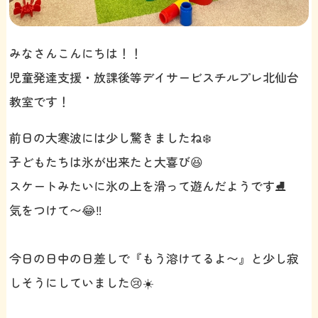
みなさんこんにちは！！
児童発達支援・放課後等デイサービスチルプレ北仙台
教室です！
前日の大寒波には少し驚きましたね❄️
子どもたちは氷が出来たと大喜び😆
スケートみたいに氷の上を滑って遊んだようです⛸️
気をつけて〜😂‼️
今日の日中の日差しで『もう溶けてるよ〜』と少し寂
しそうにしていました😢☀️