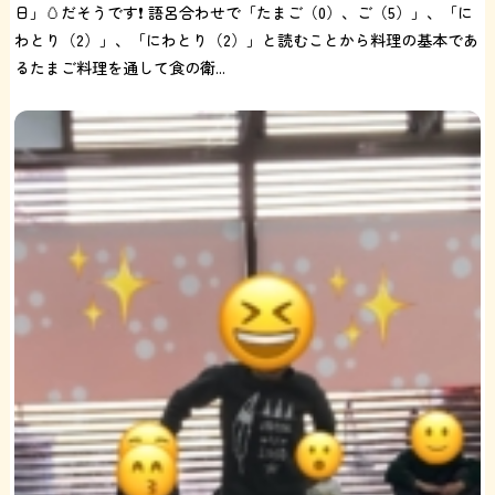
日」🥚だそうです❗️ 語呂合わせで「たまご（0）、ご（5）」、「に
わとり（2）」、「にわとり（2）」と読むことから料理の基本であ
るたまご料理を通して食の衛...