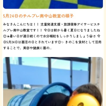
5月24日のチルプレ南中山教室の様子
みなさんこんにちは！！ 児童発達支援・放課後等デイサービスチ
ルプレ南中山教室です！！ 今日は朝から暑く夏日になりましたね
😊☀️暑い日が連日続くので水分補給をしっかりしましょう😁🥤 今
日5月24日は菌活の日とされています😊✨ きのこを食材として活用
することで、美容や健康に菌の...