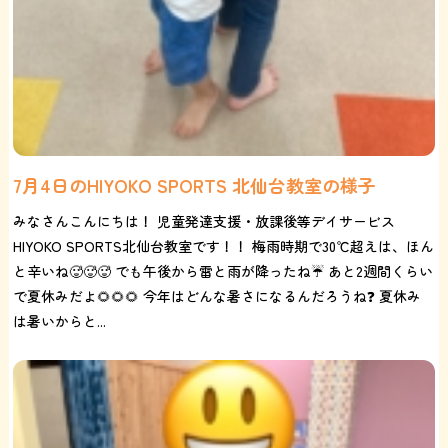
7月4日のHIYOKO SPORTS 北仙台教室の様子
みなさんこんにちは！ 児童発達支援・放課後等デイサービス
HIYOKO SPORTS北仙台教室です！！ 梅雨時期で30℃超えは、ほん
と辛いね🥵🥵🥵 でも午後から雷と雨が降ったね☔ あと2週間くらい
で夏休みだよ🌻🌻🌻 今年はどんな暑さになるんだろうね❓ 夏休み
は暑いからと...