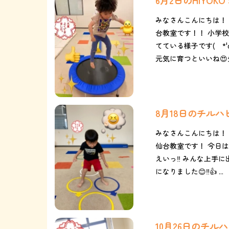
6月2日のHIYOK
みなさんこんにちは！ 
台教室です！！ 小学
てている様子です( *
元気に育つといいね😍先
8月18日のチル
みなさんこんにちは！
仙台教室です！ 今日は
えいっ‼️ みんな上手に
になりました😊‼️👍 ...
10月26日のチ