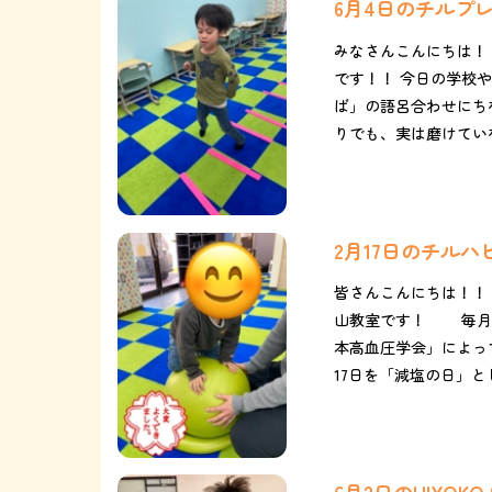
6月4日のチルプ
みなさんこんにちは！
です！！ 今日の学校や
ば」の語呂合わせにち
りでも、実は磨けていな
2月17日のチル
皆さんこんにちは！！
山教室です！ 毎月17
本高血圧学会」によって
17日を「減塩の日」とし