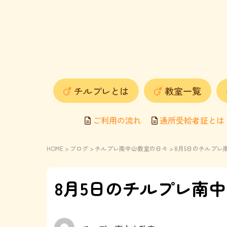
チルプレとは
教室一覧
ご利用の流れ
通所受給者証とは
HOME
>
ブログ
>
チルプレ南中山教室の日々
> 8月5日のチルプ
8月5日のチルプレ南