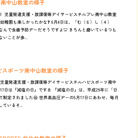
レ南中山教室の様子
！ 児童発達支援・放課後等デイサービスチルプレ南中山教室
幼稚園も楽しかったかな❓ 6月4日は、「む（６）し（４）
なんで虫歯予防デーだそうですよ🦷 きちんと磨いているつも
いことが多...
ハピスポーツ南中山教室の様子
 児童発達支援・放課後等デイサービスチルハピスポーツ南中
日は『減塩の日』です🧂 『減塩の日』は、平成29年に「日
制定されました😆 世界高血圧デーの5月17日にあわせ、毎月
ているそ...