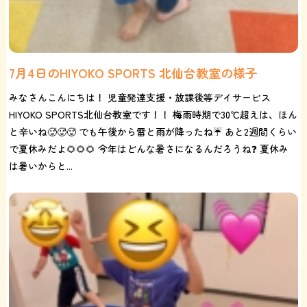
7月4日のHIYOKO SPORTS 北仙台教室の様子
みなさんこんにちは！ 児童発達支援・放課後等デイサービス
HIYOKO SPORTS北仙台教室です！！ 梅雨時期で30℃超えは、ほん
と辛いね🥵🥵🥵 でも午後から雷と雨が降ったね☔ あと2週間くらい
で夏休みだよ🌻🌻🌻 今年はどんな暑さになるんだろうね❓ 夏休み
は暑いからと...