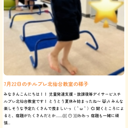
7月22日のチルプレ北仙台教室の様子
みなさんこんにちは！！ 児童発達支援・放課後等デイサービスチ
ルプレ北仙台教室です！ とうとう夏休み始まったね〜 😸🎶 みんな
楽しそうな予定たくさんで羨ましいっ（＾ω＾）💞 聞くところによ
ると、宿題がたくさんだとか........((( 😶 )))わわっ 宿題も一緒に頑
張...