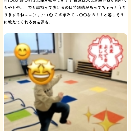
HIYOKO SPORTS北仙台教室です！！ 最近は天気が悪い日が続いて
もやもや…… でも傘持って歩けるのは特別感があってちょっとうき
うきするね～～( ◠‿◠ ) 💞 この傘みて～〇〇なの！！と嬉しそう
に教えてくれるお友達も...