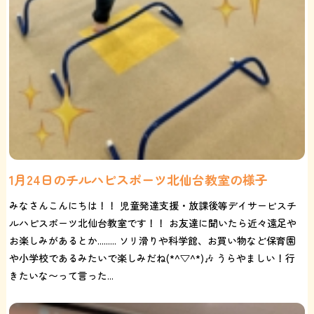
1月24日のチルハピスポーツ北仙台教室の様子
みなさんこんにちは！！ 児童発達支援・放課後等デイサービスチ
ルハピスポーツ北仙台教室です！！ お友達に聞いたら近々遠足や
お楽しみがあるとか......... ソリ滑りや科学館、お買い物など保育園
や小学校であるみたいで楽しみだね(*^▽^*)🎶 うらやましい！行
きたいな〜って言った...