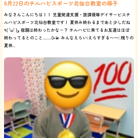
8月22日のチルハピスポーツ北仙台教室の様子
みなさんこんにちは！！ 児童発達支援・放課後等デイサービスチ
ルハピスポーツ北仙台教室です！ 夏休み終わるまであと少しだね
٩( 'ω' )و 宿題は終わったかなー？ チルハピに来てるお友達はほぼ
終わってるとのこと.........🥳💫 みんなえらい❕えらすぎる〜〜❕ 残りの
夏休...