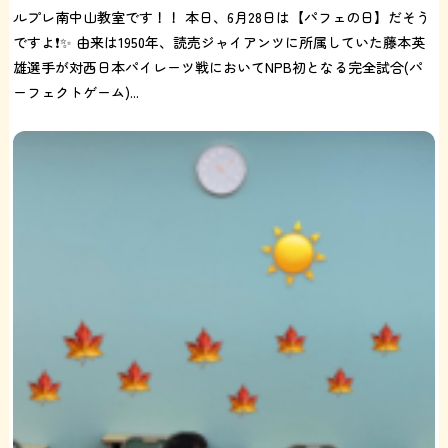
ルプレ南中山教室です！！ 本日、6月28日は【パフェの日】だそう
ですよ❗️✨ 由来は1950年、読売ジャイアンツに所属していた藤本英
雄選手が対西日本パイレーツ戦においてNPB初となる完全試合(パ
ーフェクトゲーム)...