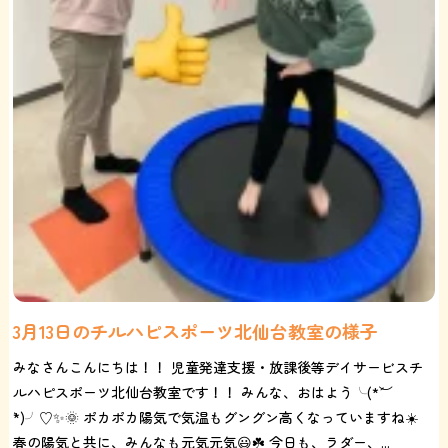
3月13日のチルハピスポーツ北仙台教室の様子
みなさんこんにちは！！ 児童発達支援・放課後等デイサービスチ
ルハピスポーツ北仙台教室です！！ みんな、おはよう╰(*´︶
`*)╯♡✨🌞 ポカポカ陽気で気温もグングン高くなっていますね☀️
春の陽気と共に、みんなも元気元気😃☘️ 今日も、ラダー、...