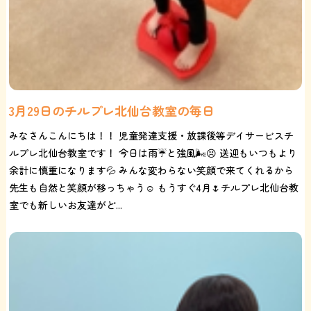
3月29日のチルプレ北仙台教室の毎日
みなさんこんにちは！！ 児童発達支援・放課後等デイサービスチ
ルプレ北仙台教室です！ 今日は雨☔と強風🌬️😣 送迎もいつもより
余計に慎重になります💦 みんな変わらない笑顔で来てくれるから
先生も自然と笑顔が移っちゃう☺️ もうすぐ4月🌷チルプレ北仙台教
室でも新しいお友達がど...