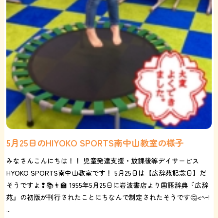
5月25日のHIYOKO SPORTS南中山教室の様子
みなさんこんにちは！！ 児童発達支援・放課後等デイサービス
HYOKO SPORTS南中山教室です！ 5月25日は【広辞苑記念日】だ
そうですよ❢📚👨‍🏫 1955年5月25日に岩波書店より国語辞典『広辞
苑』の初版が刊行されたことにちなんで制定されたそうです🤔<ﾍｰ!
...